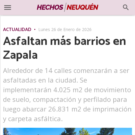
ACTUALIDAD
Lunes 26 de Enero de 2026
Asfaltan más barrios en
Zapala
Alrededor de 14 calles comenzarán a ser
asfaltadas en la ciudad. Se
implementarán 4.025 m2 de movimiento
de suelo, compactación y perfilado para
luego abarcar 26.831 m2 de imprimación
y carpeta asfáltica.