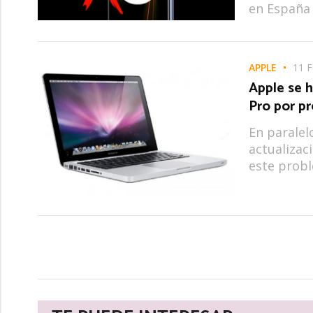
en España
APPLE
11 
Apple se 
Pro por pr
En paralel
actualizac
este probl