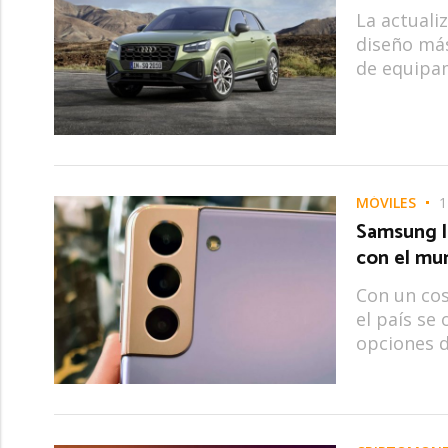
La actuali
diseño más
de equipa
MÓVILES
1
Samsung l
con el mu
Con un cos
el país se
opciones d