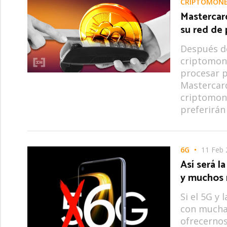
CRIPTOMON
Mastercar
su red de
Después de
criptomon
procesar p
Mastercard
criptomone
preferirán
6G
11 Feb 
Así será l
y muchos
Si el 5G y 
con mucha
ofrecernos 