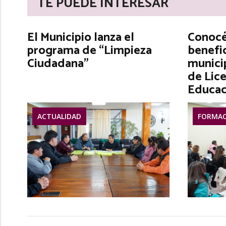
TE PUEDE INTERESAR
El Municipio lanza el
Conocé 
programa de “Limpieza
benefic
Ciudadana”
municip
de Lice
Educac
ACTUALIDAD
FORMAC