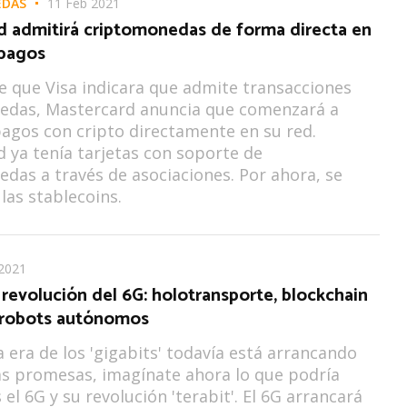
EDAS
11 Feb 2021
d admitirá criptomonedas de forma directa en
 pagos
 que Visa indicara que admite transacciones
edas, Mastercard anuncia que comenzará a
agos con cripto directamente en su red.
 ya tenía tarjetas con soporte de
das a través de asociaciones. Por ahora, se
 las stablecoins.
2021
a revolución del 6G: holotransporte, blockchain
 robots autónomos
la era de los 'gigabits' todavía está arrancando
s promesas, imagínate ahora lo que podría
el 6G y su revolución 'terabit'. El 6G arrancará