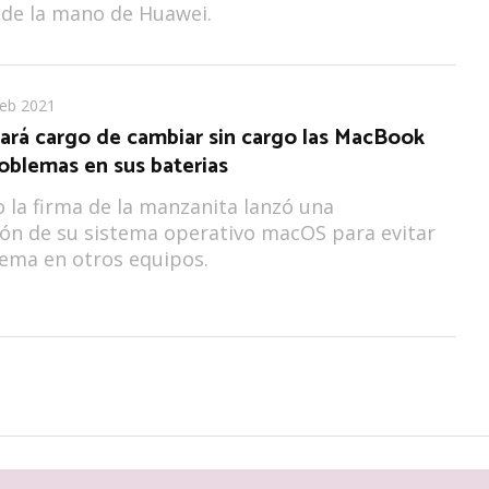
 de la mano de Huawei.
Feb 2021
hará cargo de cambiar sin cargo las MacBook
oblemas en sus baterias
o la firma de la manzanita lanzó una
ión de su sistema operativo macOS para evitar
ema en otros equipos.