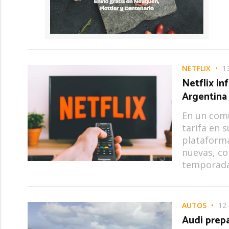
NETFLIX
1
Netflix in
Argentina
En un comu
tarifa en s
plataforma
nuevas, co
temporada 
AUTOS
12
Audi prep