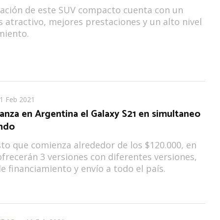
zación de este SUV compacto cuenta con un
 atractivo, mejores prestaciones y un alto nivel
miento.
1 Feb 2021
anza en Argentina el Galaxy S21 en simultaneo
ndo
to que comienza alrededor de los $120.000, en
 ofrecerán 3 versiones con diferentes versiones,
e financiamiento y envío a todo el país.