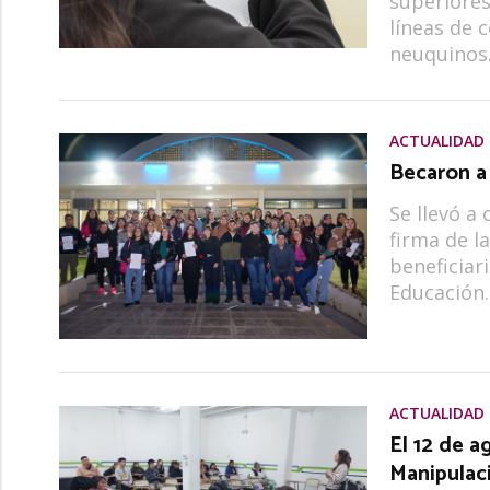
superiores
líneas de 
neuquinos
ACTUALIDAD
Becaron a
Se llevó a
firma de l
beneficiari
Educación.
ACTUALIDAD
El 12 de a
Manipulac