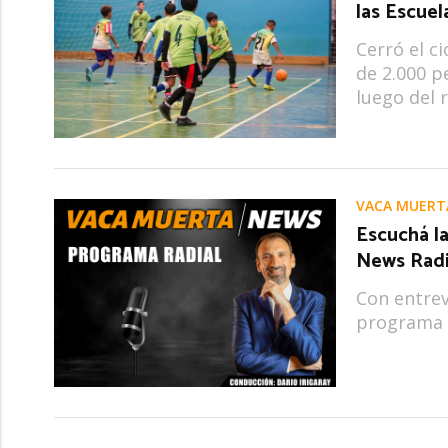
las Escuel
Cerró el ci
de 2.000 p
luego del 
VACA MUERT
Escuchá l
News Rad
Con entrev
programa 