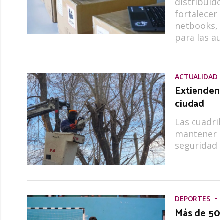
distribuid
fortalecer
netbooks, 
para las au
ACTUALIDAD
Extienden 
ciudad
Las cuadri
mantener e
seguridad 
DEPORTES
Más de 50