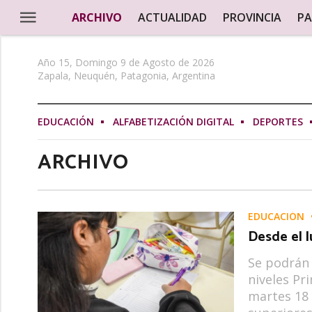
ARCHIVO
ACTUALIDAD
PROVINCIA
PA
Año 15, Domingo 9 de Agosto de 2026
Zapala, Neuquén, Patagonia, Argentina
EDUCACIÓN
ALFABETIZACIÓN DIGITAL
DEPORTES
ARCHIVO
EDUCACIÓN
Desde el l
Se podrán 
niveles Pr
martes 18 