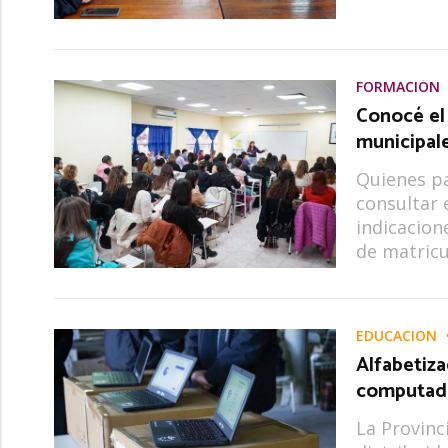
FORMACIÓN
Conocé el 
municipale
Quienes pa
consultar e
indicacion
de matricu
EDUCACIÓN
Alfabetiza
computado
La Provinc