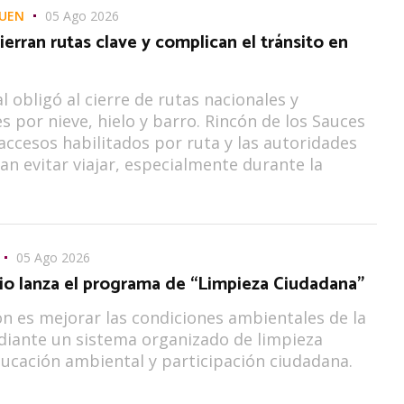
UEN
05 Ago 2026
erran rutas clave y complican el tránsito en
l obligó al cierre de rutas nacionales y
es por nieve, hielo y barro. Rincón de los Sauces
accesos habilitados por ruta y las autoridades
n evitar viajar, especialmente durante la
05 Ago 2026
io lanza el programa de “Limpieza Ciudadana”
ón es mejorar las condiciones ambientales de la
iante un sistema organizado de limpieza
ucación ambiental y participación ciudadana.