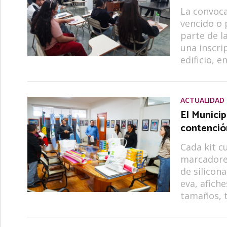
La convoca
vencido o 
parte de l
una inscri
edificio, e
ACTUALIDAD
El Municip
contenció
Cada kit c
marcadores
de silicon
eva, afiche
tamaños, t