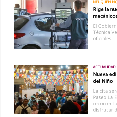
NEUQUÉN N
Rige la nu
mecánicos 
El Gobiern
Técnica Ve
oficiales.
ACTUALIDAD
Nueva edi
del Niño
La cita ser
Paseo La E
recorrer l
disfrutar 