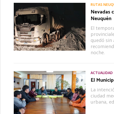
RUTAS NEUQ
Nevadas ci
Neuquén
El tempora
provincial
quedó sin 
recomienda
noche.
ACTUALIDAD
El Municip
La intenci
ciudad med
urbana, ed