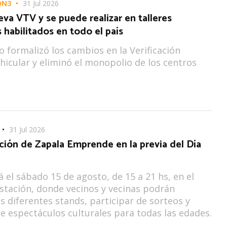
QN3
31 Jul 2026
eva VTV y se puede realizar en talleres
habilitados en todo el país
o formalizó los cambios en la Verificación
hicular y eliminó el monopolio de los centros
31 Jul 2026
ción de Zapala Emprende en la previa del Día
á el sábado 15 de agosto, de 15 a 21 hs, en el
stación, donde vecinos y vecinas podrán
os diferentes stands, participar de sorteos y
de espectáculos culturales para todas las edades.