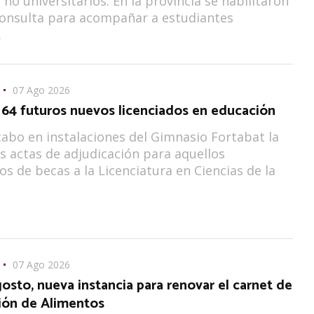
 no universitarios. En la provincia se habilitaron
consulta para acompañar a estudiantes
.
07 Ago 2026
 64 futuros nuevos licenciados en educación
 cabo en instalaciones del Gimnasio Fortabat la
as actas de adjudicación para aquellos
os de becas a la Licenciatura en Ciencias de la
07 Ago 2026
gosto, nueva instancia para renovar el carnet de
ión de Alimentos