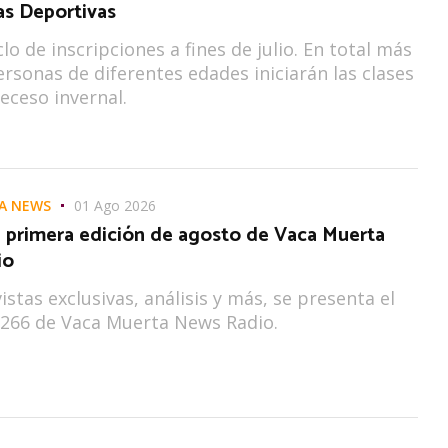
as Deportivas
clo de inscripciones a fines de julio. En total más
ersonas de diferentes edades iniciarán las clases
receso invernal.
A NEWS
01 Ago 2026
a primera edición de agosto de Vaca Muerta
io
istas exclusivas, análisis y más, se presenta el
266 de Vaca Muerta News Radio.