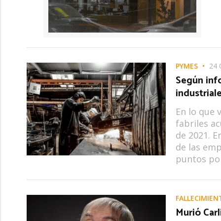
PYMES
24 
Según inf
industrial
En lo que 
fabriles a
de 2021. E
de las emp
puntos po
FALLECIMIEN
Murió Carl