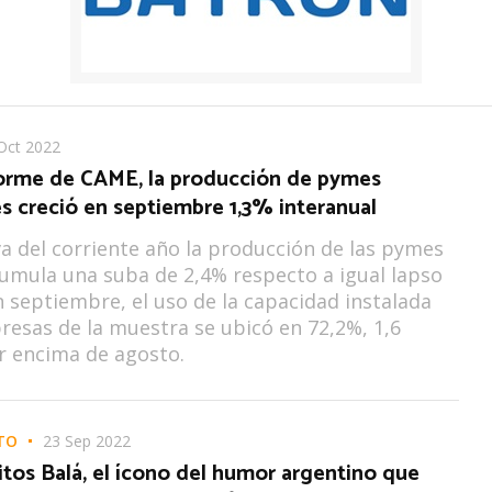
Oct 2022
orme de CAME, la producción de pymes
es creció en septiembre 1,3% interanual
va del corriente año la producción de las pymes
cumula una suba de 2,4% respecto a igual lapso
n septiembre, el uso de la capacidad instalada
resas de la muestra se ubicó en 72,2%, 1,6
r encima de agosto.
TO
23 Sep 2022
itos Balá, el ícono del humor argentino que