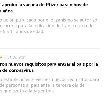
aprobó la vacuna de Pfizer para niños de
11 años
olución publicada por el organismo se autorizó
a vacuna para la indicación de franja etaria de
e 5 a 11 años de edad.
LA
31 Dic 2021
ron nuevos requisitos para entrar al país por la
a de coronavirus
o estableció este viernes nuevos requisitos para
 de personas al país ante la tercera ola de
s que azota a la Argentina.