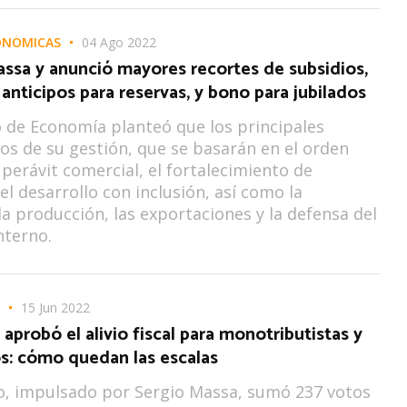
ONÓMICAS
04 Ago 2022
ssa y anunció mayores recortes de subsidios,
 anticipos para reservas, y bono para jubilados
o de Economía planteó que los principales
os de su gestión, que se basarán en el orden
superávit comercial, el fortalecimiento de
el desarrollo con inclusión, así como la
 la producción, las exportaciones y la defensa del
nterno.
15 Jun 2022
aprobó el alivio fiscal para monotributistas y
: cómo quedan las escalas
o, impulsado por Sergio Massa, sumó 237 votos