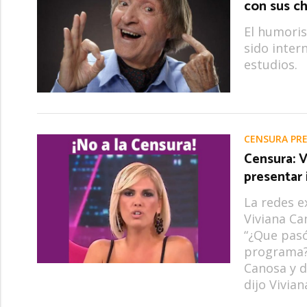
con sus ch
El humoris
sido inter
estudios.
CENSURA PRE
Censura: V
presentar
La redes 
Viviana Ca
“¿Que pasó
programa?”
Canosa y d
dijo Vivian