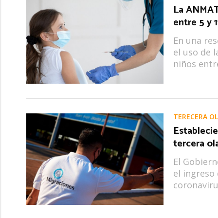
La ANMAT 
entre 5 y 
En una res
el uso de l
niños entr
TERECERA O
Establecie
tercera ol
El Gobiern
el ingreso
coronaviru