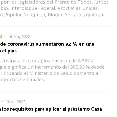
por los legisladores del Frente de Todos, Juntos
bio, Interbloque Federal, Provincias Unidas,
 Popular Neuquino, Bloque Ser y la izquierda.
S
16 May 2022
 de coronavirus aumentaron 92 % en una
el país
semanas los contagios pasaron de 8.387 a
 que significa un incremento del 305,25 % desde
bril cuando el Ministerio de Salud comenzó a
 reportes semanales.
13 Abr 2022
 los requisitos para aplicar al préstamo Casa