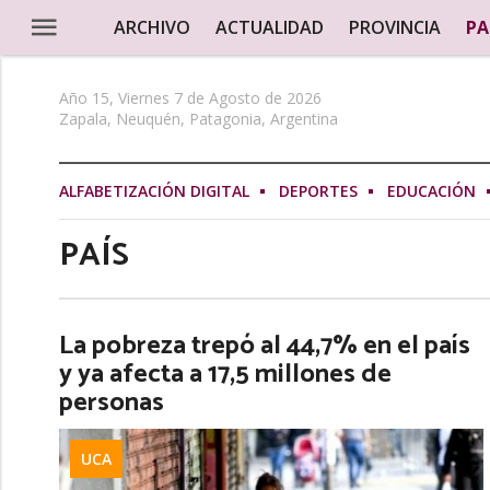
ARCHIVO
ACTUALIDAD
PROVINCIA
PA
Año 15, Viernes 7 de Agosto de 2026
Zapala, Neuquén, Patagonia, Argentina
ALFABETIZACIÓN DIGITAL
DEPORTES
EDUCACIÓN
PAÍS
La pobreza trepó al 44,7% en el país
y ya afecta a 17,5 millones de
personas
UCA