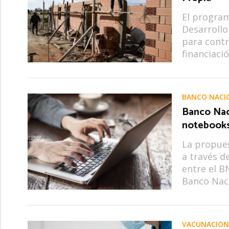
El program
Desarrollo
para contr
financiaci
BANCO NACI
Banco Nac
notebooks
La propues
a través d
entre el B
Banco Nac
VACUNACIÓN