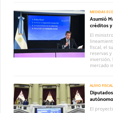
MEDIDAS EC
Asumió Ma
créditos y
El ministr
lineamient
fiscal, el 
reservas y 
inversión,
mercado i
ALIVIO FISCAL
Diputados 
autónomos
El proyect