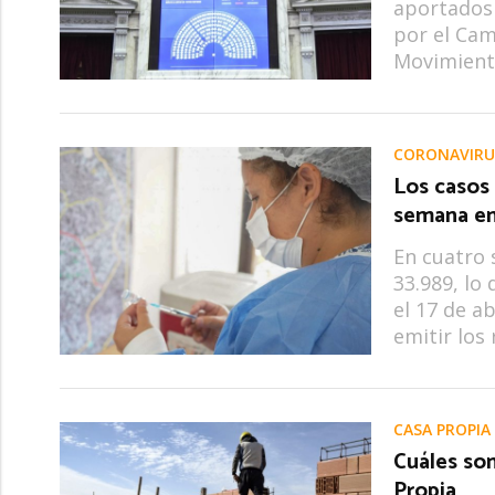
aportados 
por el Cam
Movimiento
CORONAVIRU
Los casos
semana en 
En cuatro 
33.989, lo
el 17 de a
emitir los
CASA PROPIA
Cuáles son
Propia