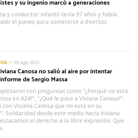
istes y su ingenio marcó a generaciones
ta y conductor infantil tenía 97 años y había
nado el jueves para someterse a diversos
VIA
05 Ago 2022
iviana Canosa no salió al aire por intentar
 informe de Sergio Massa
explotaron con preguntas como “¿Porqué no está
nosa en A24?”, “¿Qué le pasa a Viviana Canosa?”,
 con Viviana Canosa que no está en su
. Solidaridad desde este medio hacia Viviana
estacamos el derecho a la libre expresión. Que
a.