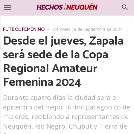
FÚTBOL FEMENINO
Miércoles 18 de Septiembre de 2024
Desde el jueves, Zapala
será sede de la Copa
Regional Amateur
Femenina 2024
Durante cuatro días la ciudad será el
epicentro del mejor fútbol patagónico de
mujeres, recibiendo a representantes de
Neuquén, Río Negro, Chubut y Tierra del