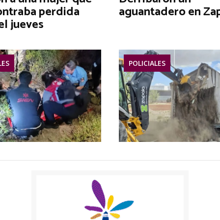
ontraba perdida
aguantadero en Za
el jueves
LES
POLICIALES