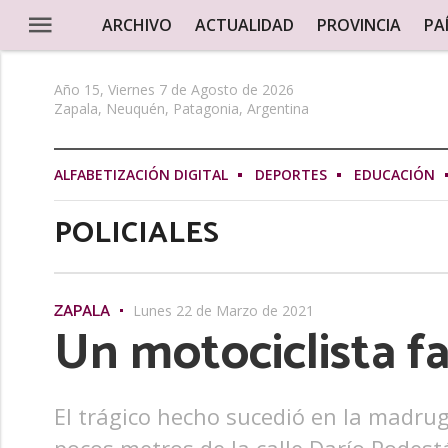
ARCHIVO
ACTUALIDAD
PROVINCIA
PA
Año 15, Viernes 7 de Agosto de 2026
Zapala, Neuquén, Patagonia, Argentina
ALFABETIZACIÓN DIGITAL
DEPORTES
EDUCACIÓN
POLICIALES
ZAPALA
Lunes 22 de Marzo de 2021
Un motociclista fa
El trágico hecho sucedió en la madru